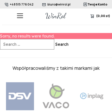
+48 515 776 042
biuro@winrol.pl
Twoje Konto
(
0,00
zł
)
Sorry, no results were found.
Search for:
Search
Współpracowaliśmy z takimi markami jak