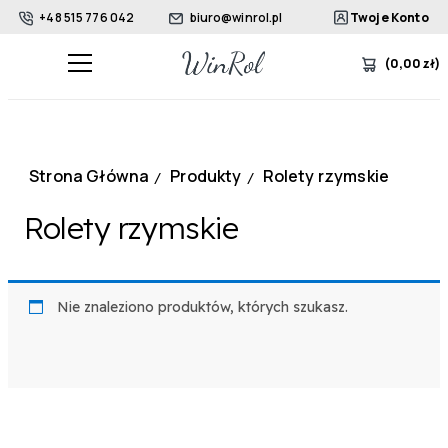
+48 515 776 042
biuro@winrol.pl
Twoje Konto
(
0,00
zł
)
Strona Główna
Produkty
Rolety rzymskie
/
/
Rolety rzymskie
Nie znaleziono produktów, których szukasz.