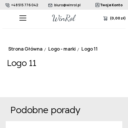
+48 515 776 042
biuro@winrol.pl
Twoje Konto
(
0,00
zł
)
Strona Główna
Logo - marki
Logo 11
/
/
Logo 11
Podobne porady