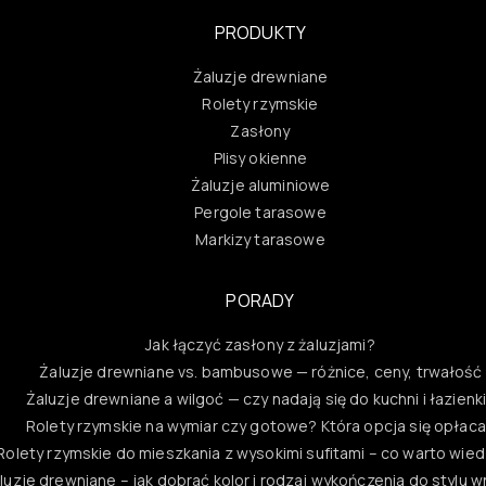
PRODUKTY
Żaluzje drewniane
Rolety rzymskie
Zasłony
Plisy okienne
Żaluzje aluminiowe
Pergole tarasowe
Markizy tarasowe
PORADY
Jak łączyć zasłony z żaluzjami?
Żaluzje drewniane vs. bambusowe — różnice, ceny, trwałość
Żaluzje drewniane a wilgoć — czy nadają się do kuchni i łazienk
Rolety rzymskie na wymiar czy gotowe? Która opcja się opłac
Rolety rzymskie do mieszkania z wysokimi sufitami – co warto wie
luzje drewniane – jak dobrać kolor i rodzaj wykończenia do stylu 