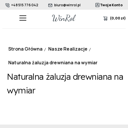
+48 515 776 042
biuro@winrol.pl
Twoje Konto
(
0,00
zł
)
Strona Główna
Nasze Realizacje
/
/
Naturalna żaluzja drewniana na wymiar
Naturalna żaluzja drewniana na
wymiar