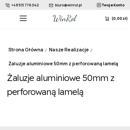
+48 515 776 042
biuro@winrol.pl
Twoje Konto
(
0,00
zł
)
Strona Główna
Nasze Realizacje
/
/
Żaluzje aluminiowe 50mm z perforowaną lamelą
Żaluzje aluminiowe 50mm z
perforowaną lamelą