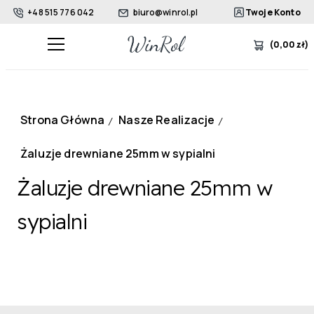
+48 515 776 042
biuro@winrol.pl
Twoje Konto
(
0,00
zł
)
Strona Główna
Nasze Realizacje
/
/
Żaluzje drewniane 25mm w sypialni
Żaluzje drewniane 25mm w
sypialni