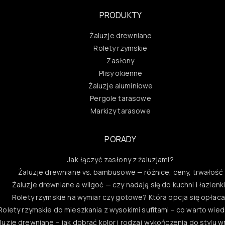
PRODUKTY
Żaluzje drewniane
Rolety rzymskie
Zasłony
Plisy okienne
Żaluzje aluminiowe
Pergole tarasowe
Markizy tarasowe
PORADY
Jak łączyć zasłony z żaluzjami?
Żaluzje drewniane vs. bambusowe — różnice, ceny, trwałość
Żaluzje drewniane a wilgoć — czy nadają się do kuchni i łazienk
Rolety rzymskie na wymiar czy gotowe? Która opcja się opłac
Rolety rzymskie do mieszkania z wysokimi sufitami – co warto wie
luzje drewniane – jak dobrać kolor i rodzaj wykończenia do stylu 