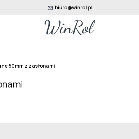
biuro@winrol.pl
iane 50mm z zasłonami
łonami