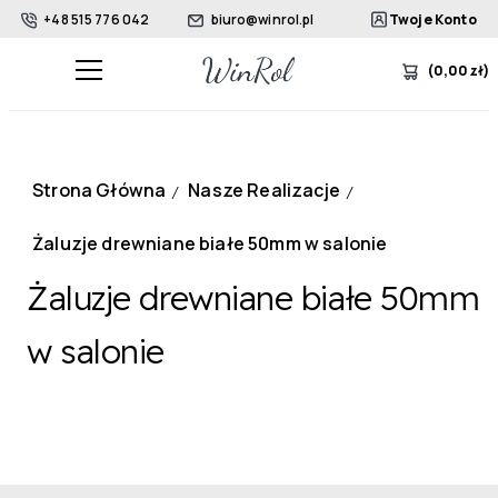
+48 515 776 042
biuro@winrol.pl
Twoje Konto
(
0,00
zł
)
Strona Główna
Nasze Realizacje
/
/
Żaluzje drewniane białe 50mm w salonie
Żaluzje drewniane białe 50mm
w salonie