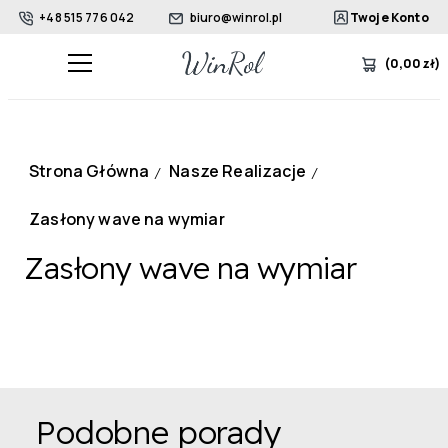
+48 515 776 042
biuro@winrol.pl
Twoje Konto
(
0,00
zł
)
Strona Główna
Nasze Realizacje
/
/
Zasłony wave na wymiar
Zasłony wave na wymiar
Podobne porady