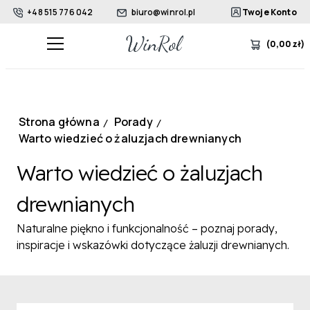
+48 515 776 042
biuro@winrol.pl
Twoje Konto
(
0,00
zł
)
Strona główna
Porady
/
/
Warto wiedzieć o żaluzjach drewnianych
Warto wiedzieć o żaluzjach
drewnianych
Naturalne piękno i funkcjonalność – poznaj porady,
inspiracje i wskazówki dotyczące żaluzji drewnianych.