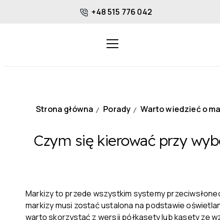
+48 515 776 042
Strona główna
Porady
Warto wiedzieć o m
/
/
Czym się kierować przy wyb
Markizy to przede wszystkim systemy przeciwsłonecz
markizy musi zostać ustalona na podstawie oświetla
warto skorzystać z wersji półkasety lub kasety ze 