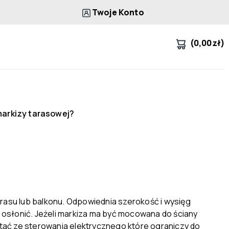
Twoje Konto
(
0,00
zł
)
markizy tarasowej?
rasu lub balkonu. Odpowiednia szerokość i wysięg
 osłonić. Jeżeli markiza ma być mocowana do ściany
stać ze sterowania elektrycznego które ograniczy do