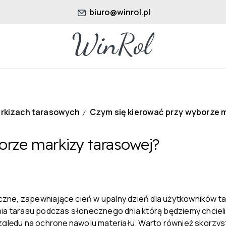
biuro@winrol.pl
arkizach tarasowych
Czym się kierować przy wyborze 
/
orze markizy tarasowej?
ne, zapewniające cień w upalny dzień dla użytkowników ta
nia tarasu podczas słonecznego dnia którą będziemy chcieli
względu na ochronę nawoju materiału. Warto również skorzy