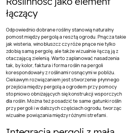
Roślinność jako element
łączący
Odpowiednio dobrane rośliny stanowią naturalny
pomost między pergolą a resztą ogrodu. Pnącza takie
jak wisteria, winobluszcz czy róże pnące nie tylko
zdobią samą pergolę, ale także wizualnie łączą ją z
otaczającą zielenią. Warto zaplanować nasadzenia
tak, by kolor, faktura i forma roślin na pergoli
korespondowały z roślinami rosnącymi w pobliżu.
Ciekawym rozwiązaniem jest stworzenie płynnego
przejścia między pergolą a ogrodem przy pomocy
stopniowo obniżających się konstrukcji wsporczych
dla roślin. Można też posadzić te same gatunki roślin
przy pergoli i w dalszych częściach ogrodu, tworząc
wizualne powiązania między różnymi strefami.
Integracja pergoli z małą