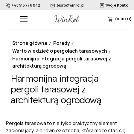
+48 515 776 042
biuro@winrol.pl
Twoje Konto
(
0,00
zł
)
Strona główna
Porady
/
/
Warto wiedzieć o pergolach tarasowych
/
Harmonijna integracja pergoli tarasowej z
architekturą ogrodową
Harmonijna integracja
pergoli tarasowej z
architekturą ogrodową
Pergola tarasowa to nie tylko praktyczny element
zacieniający, ale również ozdoba, która może stać się