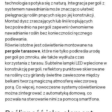
technologia spotyka się z naturą. Integracja pergoli z
systemem nawadniania może znacząco ułatwić
pielęgnację roślin pnących się po jej konstrukcji.
Montaż dysz zraszających lub linii kroplujących
bezpośrednio na pergoli zapewni równomierne
nawadnianie roślin bez konieczności ręcznego
podlewania.
Równie istotne jest oświetlenie montowane na
pergole tarasowe
, które nie tylko podkreśla urodę
pergoli po zmroku, ale także wydłuża czas
korzystania z tarasu. Subtelne lampki LED wplecione w
konstrukcję pergoli, reflektory punktowe skierowane
na rośliny czy girlandy świetlne zawieszone między
belkami tworzą magiczną atmosferę wieczorową
porą. Co więcej, nowoczesne systemy oświetleniowe
można zintegrować z automatyką domową, co
pozwala na sterowanie nimi za pomocą smartfona.