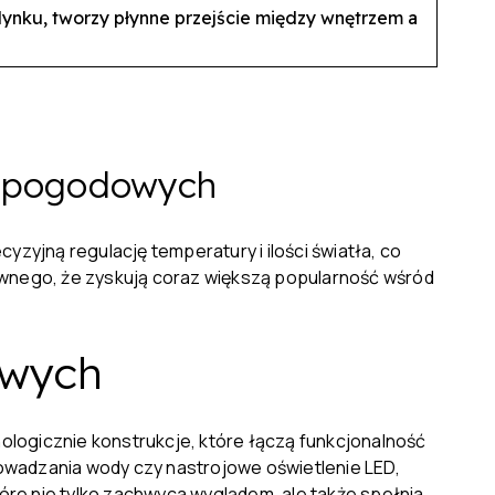
ynku, tworzy płynne przejście między wnętrzem a
h pogodowych
yjną regulację temperatury i ilości światła, co
ziwnego, że zyskują coraz większą popularność wśród
owych
ogicznie konstrukcje, które łączą funkcjonalność
wadzania wody czy nastrojowe oświetlenie LED,
óre nie tylko zachwyca wyglądem, ale także spełnia