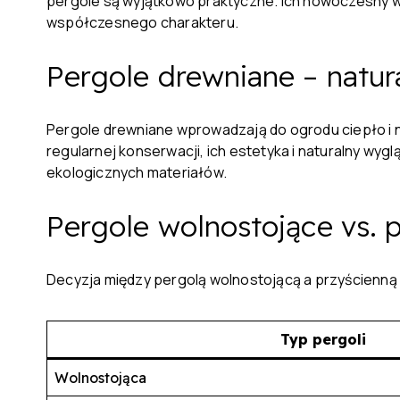
pergole są wyjątkowo praktyczne. Ich nowoczesny wyg
współczesnego charakteru.
Pergole drewniane – natura
Pergole drewniane wprowadzają do ogrodu ciepło i n
regularnej konserwacji, ich estetyka i naturalny wy
ekologicznych materiałów.
Pergole wolnostojące vs. 
Decyzja między pergolą wolnostojącą a przyścienną z
Typ pergoli
Wolnostojąca