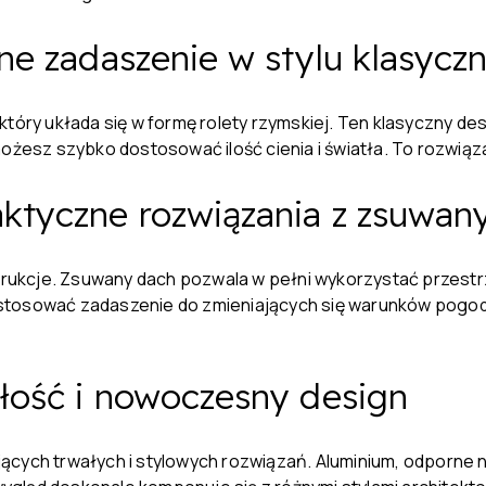
lne zadaszenie w stylu klasyc
tóry układa się w formę rolety rzymskiej. Ten klasyczny desi
ożesz szybko dostosować ilość cienia i światła. To rozwiązan
aktyczne rozwiązania z zsuwa
ukcje. Zsuwany dach pozwala w pełni wykorzystać przestrz
stosować zadaszenie do zmieniających się warunków pogodo
łość i nowoczesny design
cych trwałych i stylowych rozwiązań. Aluminium, odporne na