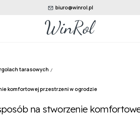
biuro@winrol.pl
ergolach tarasowych
/
nie komfortowej przestrzeni w ogrodzie
sposób na stworzenie komfortowej