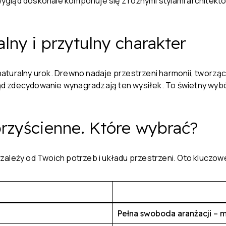
ląd doskonale komponuje się z różnymi stylami architektoni
lny i przytulny charakter
aturalny urok. Drewno nadaje przestrzeni harmonii, tworzą
gląd zdecydowanie wynagradzają ten wysiłek. To świetny wybó
przyścienne. Które wybrać?
ależy od Twoich potrzeb i układu przestrzeni. Oto kluczow
Pełna swoboda aranżacji – 