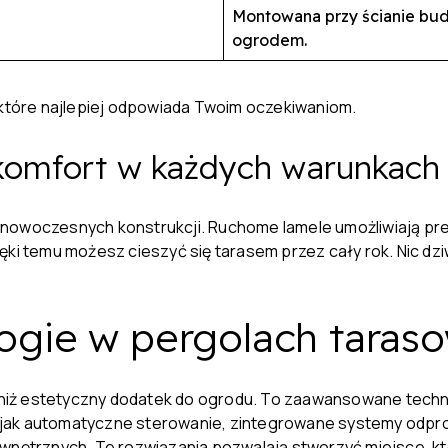
Montowana przy ścianie bud
ogrodem.
 które najlepiej odpowiada Twoim oczekiwaniom.
– komfort w każdych warunkac
owoczesnych konstrukcji. Ruchome lamele umożliwiają precyz
ięki temu możesz cieszyć się tarasem przez cały rok. Nic d
gie w pergolach taras
iż estetyczny dodatek do ogrodu. To zaawansowane technol
 jak automatyczne sterowanie, zintegrowane systemy odpro
ewnętrznych. Te rozwiązania pozwalają stworzyć miejsce, kt