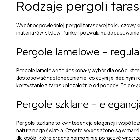
Rodzaje pergoli tar
Wybór odpowiedniej pergoli tarasowej to kluczowy kr
materiałów, stylów i funkcji pozwala na dopasowanie
Pergole lamelowe – regula
Pergole lamelowe to doskonały wybór dla osób, które
dostosować nasłonecznienie, co czyni je idealnym r
korzystanie z tarasu niezależnie od pogody. To połą
Pergole szklane – eleganc
Pergole szklane to kwintesencja elegancji i współ
naturalnego światła. Często wyposażone są w marki
dla osób, które pragną harmonijnie połączyć wnętr