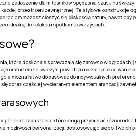
tyczne zadaszenie dla miłośników spędzania czasu na śwież
r każdej przestrzeni zewnętrznej. Te stylowe konstrukcje 
pergolom możesz cieszyć się bliskością natury, nawet gdy po
eń idealną do relaksu i spotkań towarzyskich.
asowe?
nia, które doskonale sprawdzają się zarówno w ogrodach, j
się komfortem na świeżym powietrzu niezależnie od waru
pergole można łatwo dopasować do indywidualnych preferencj
ją się coraz częściej wybieranym elementem aranżacji zewnęt
 tarasowych
podpór oraz zadaszenia, które mogą przybierać różnorodne 
okie możliwości personalizacji, dostosowując się do Twoich p