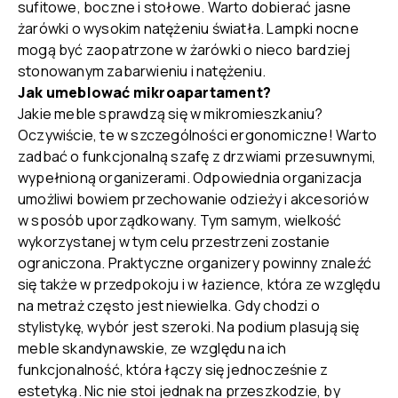
sufitowe, boczne i stołowe. Warto dobierać jasne
żarówki o wysokim natężeniu światła. Lampki nocne
mogą być zaopatrzone w żarówki o nieco bardziej
stonowanym zabarwieniu i natężeniu.
Jak umeblować mikroapartament?
Jakie meble sprawdzą się w mikromieszkaniu?
Oczywiście, te w szczególności ergonomiczne! Warto
zadbać o funkcjonalną szafę z drzwiami przesuwnymi,
wypełnioną organizerami. Odpowiednia organizacja
umożliwi bowiem przechowanie odzieży i akcesoriów
w sposób uporządkowany. Tym samym, wielkość
wykorzystanej w tym celu przestrzeni zostanie
ograniczona. Praktyczne organizery powinny znaleźć
się także w przedpokoju i w łazience, która ze względu
na metraż często jest niewielka. Gdy chodzi o
stylistykę, wybór jest szeroki. Na podium plasują się
meble skandynawskie, ze względu na ich
funkcjonalność, która łączy się jednocześnie z
estetyką. Nic nie stoi jednak na przeszkodzie, by