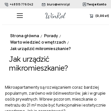
+48 515 776 042
biuro@winrol.pl
Twoje Konto
(
0,00
zł
)
Strona główna
Porady
/
/
Warto wiedzieć o wnętrzach
/
Jak urządzić mikromieszkanie?
Jak urządzić
mikromieszkanie?
Mikroapartamenty są rozwiązaniem coraz bardziej
popularnym, zarówno wśród inwestorów, jak i w grupie
osób prywatnych. Wbrew pozorom, mieszkanie o
metrażu do 21 m² może być funkcjonalnie i estetycznie