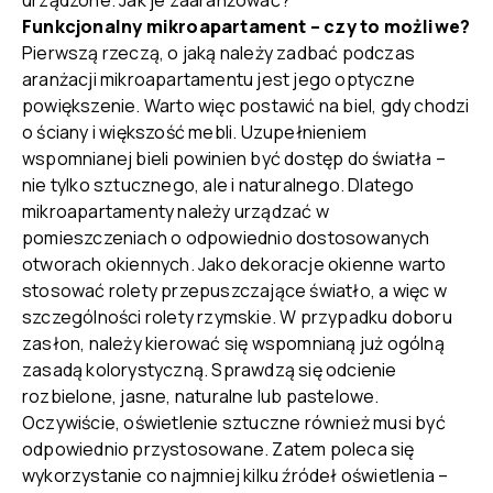
urządzone. Jak je zaaranżować?
Funkcjonalny mikroapartament – czy to możliwe?
Pierwszą rzeczą, o jaką należy zadbać podczas
aranżacji mikroapartamentu jest jego optyczne
powiększenie. Warto więc postawić na biel, gdy chodzi
o ściany i większość mebli. Uzupełnieniem
wspomnianej bieli powinien być dostęp do światła –
nie tylko sztucznego, ale i naturalnego. Dlatego
mikroapartamenty należy urządzać w
pomieszczeniach o odpowiednio dostosowanych
otworach okiennych. Jako dekoracje okienne warto
stosować rolety przepuszczające światło, a więc w
szczególności rolety rzymskie. W przypadku doboru
zasłon, należy kierować się wspomnianą już ogólną
zasadą kolorystyczną. Sprawdzą się odcienie
rozbielone, jasne, naturalne lub pastelowe.
Oczywiście, oświetlenie sztuczne również musi być
odpowiednio przystosowane. Zatem poleca się
wykorzystanie co najmniej kilku źródeł oświetlenia –