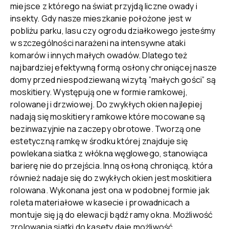
miejsce z którego na świat przyjdą liczne owady i
insekty. Gdy nasze mieszkanie położone jest w
pobliżu parku, lasu czy ogrodu działkowego jesteśmy
w szczególności narażeni na intensywne ataki
komarów i innych małych owadów. Dlatego też
najbardziej efektywną formą osłony chroniącej nasze
domy przed niespodziewaną wizytą ”małych gości” są
moskitiery. Występują one w formie ramkowej,
rolowanej i drzwiowej. Do zwykłych okien najlepiej
nadają się moskitiery ramkowe które mocowane są
bezinwazyjnie na zaczepy obrotowe. Tworzą one
estetyczną ramkę w środku której znajduje się
powlekana siatka z włókna węglowego, stanowiąca
barierę nie do przejścia. Inną osłoną chroniącą, która
również nadaje się do zwykłych okien jest moskitiera
rolowana. Wykonana jest ona w podobnej formie jak
roleta materiałowe w kasecie i prowadnicach a
montuje się ją do elewacji bądź ramy okna. Możliwość
zrolowania siatki do kasety daje możliwość