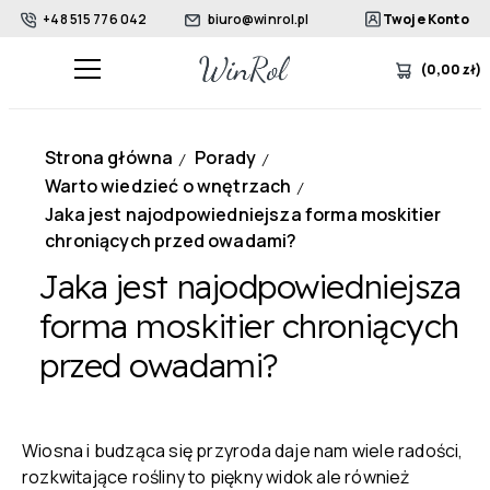
+48 515 776 042
biuro@winrol.pl
Twoje Konto
(
0,00
zł
)
Strona główna
Porady
/
/
Warto wiedzieć o wnętrzach
/
Jaka jest najodpowiedniejsza forma moskitier
chroniących przed owadami?
Jaka jest najodpowiedniejsza
forma moskitier chroniących
przed owadami?
Wiosna i budząca się przyroda daje nam wiele radości,
rozkwitające rośliny to piękny widok ale również