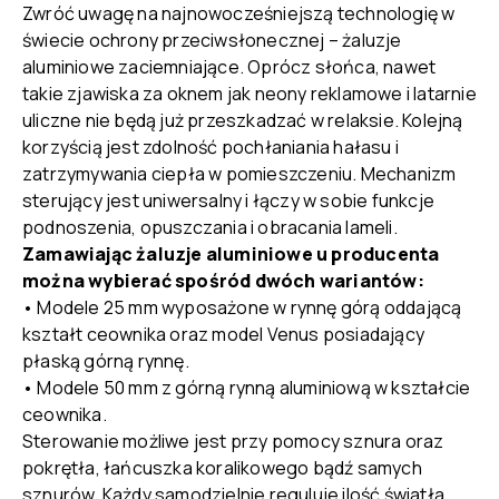
Zwróć uwagę na najnowocześniejszą technologię w
świecie ochrony przeciwsłonecznej – żaluzje
aluminiowe zaciemniające. Oprócz słońca, nawet
takie zjawiska za oknem jak neony reklamowe i latarnie
uliczne nie będą już przeszkadzać w relaksie. Kolejną
korzyścią jest zdolność pochłaniania hałasu i
zatrzymywania ciepła w pomieszczeniu. Mechanizm
sterujący jest uniwersalny i łączy w sobie funkcje
podnoszenia, opuszczania i obracania lameli.
Zamawiając żaluzje aluminiowe u producenta
można wybierać spośród dwóch wariantów:
• Modele 25 mm wyposażone w rynnę górą oddającą
kształt ceownika oraz model Venus posiadający
płaską górną rynnę.
• Modele 50 mm z górną rynną aluminiową w kształcie
ceownika.
Sterowanie możliwe jest przy pomocy sznura oraz
pokrętła, łańcuszka koralikowego bądź samych
sznurów. Każdy samodzielnie reguluje ilość światła