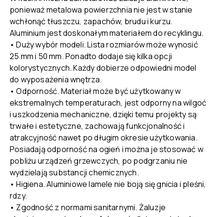
ponieważ metalowa powierzchnia nie jest w stanie
wchłonąć tłuszczu, zapachów, brudu i kurzu.
Aluminium jest doskonałym materiałem do recyklingu.
• Duży wybór modeli. Lista rozmiarów może wynosić
25 mm i 50 mm. Ponadto dodaje się kilka opcji
kolorystycznych. Każdy dobierze odpowiedni model
do wyposażenia wnętrza.
• Odporność. Materiał może być użytkowany w
ekstremalnych temperaturach, jest odporny na wilgoć
i uszkodzenia mechaniczne, dzięki temu projekty są
trwałe i estetyczne, zachowają funkcjonalność i
atrakcyjność nawet po długim okresie użytkowania.
Posiadają odporność na ogień i można je stosować w
pobliżu urządzeń grzewczych, po podgrzaniu nie
wydzielają substancji chemicznych.
• Higiena. Aluminiowe lamele nie boją się gnicia i pleśni,
rdzy.
• Zgodność z normami sanitarnymi. Żaluzje