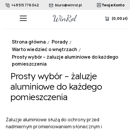
+48 515 776 042
biuro@winrol.pl
Twoje Konto
(
0,00
zł
)
Strona główna
Porady
/
/
Warto wiedzieć o wnętrzach
/
Prosty wybór – żaluzje aluminiowe do każdego
pomieszczenia
Prosty wybór – żaluzje
aluminiowe do każdego
pomieszczenia
Żaluzje aluminiowe służą do ochrony przed
nadmiernym promieniowaniem słonecznym i