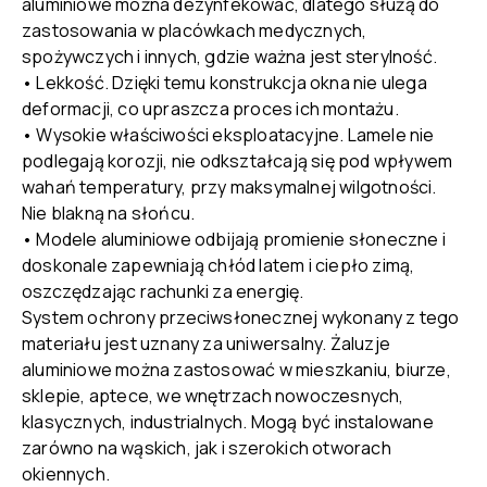
aluminiowe można dezynfekować, dlatego służą do
zastosowania w placówkach medycznych,
spożywczych i innych, gdzie ważna jest sterylność.
• Lekkość. Dzięki temu konstrukcja okna nie ulega
deformacji, co upraszcza proces ich montażu.
• Wysokie właściwości eksploatacyjne. Lamele nie
podlegają korozji, nie odkształcają się pod wpływem
wahań temperatury, przy maksymalnej wilgotności.
Nie blakną na słońcu.
• Modele aluminiowe odbijają promienie słoneczne i
doskonale zapewniają chłód latem i ciepło zimą,
oszczędzając rachunki za energię.
System ochrony przeciwsłonecznej wykonany z tego
materiału jest uznany za uniwersalny. Żaluzje
aluminiowe można zastosować w mieszkaniu, biurze,
sklepie, aptece, we wnętrzach nowoczesnych,
klasycznych, industrialnych. Mogą być instalowane
zarówno na wąskich, jak i szerokich otworach
okiennych.