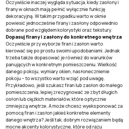
Oczywiście inaczej wygląda sytuacja, kiedy zasłony i
firany w oknach mają pełnić wyłącznie funkcję
dekoracyjną. W takim przypadku warto w oknie
powiesić jednocześnie firany i zasłony odpowiednio
dobrane pod względem kolorystyki oraz tekstury.
Dopasuj firany i zasłony do konkretnego wnętrza
Oczywiście przy wyborze firan i zasłon warto
kierować się po prostu swoimi upodobaniami. Jednak
trzeba także dopasować je również do warunków
panujących w konkretnym pomieszczeniu. Wielkość
danego pokoju, wymiary okien, nasłonecznienie
pokoju – to wszystko warto wziąć pod uwagę.
Przykładowo, jeśli szukasz firan lub zasłon do małego
pomieszczenia, lepiej zrezygnować ze zbyt długich
osłon lub ciężkich materiałów, które optycznie
zmniejszą wnętrze. A może chcesz wyeksponować za
pomocą firan i zasłon jakieś konkretne elementy
danego wnętrza? Jeśli tak, dobrym rozwiązaniem będą
mocne akcenty kolorystyczne, które od razu