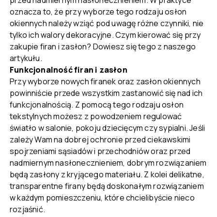
przed nadmiernym nasłonecznieniem. W praktyce
oznacza to, że przy wyborze tego rodzaju osłon
okiennych należy wziąć pod uwagę różne czynniki, nie
tylko ich walory dekoracyjne. Czym kierować się przy
zakupie firan i zasłon? Dowiesz się tego z naszego
artykułu.
Funkcjonalność firan i zasłon
Przy wyborze nowych firanek oraz zasłon okiennych
powinniście przede wszystkim zastanowić się nad ich
funkcjonalnością. Z pomocą tego rodzaju osłon
tekstylnych możesz z powodzeniem regulować
światło w salonie, pokoju dziecięcym czy sypialni. Jeśli
zależy Wam na dobrej ochronie przed ciekawskimi
spojrzeniami sąsiadów i przechodniów oraz przed
nadmiernym nasłonecznieniem, dobrym rozwiązaniem
będą zasłony z kryjącego materiału. Z kolei delikatne,
transparentne firany będą doskonałym rozwiązaniem
w każdym pomieszczeniu, które chcielibyście nieco
rozjaśnić.