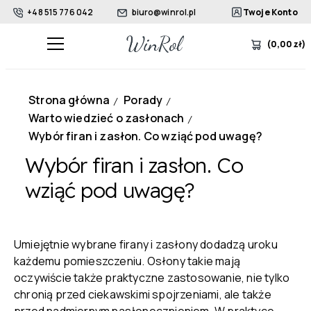
+48 515 776 042
biuro@winrol.pl
Twoje Konto
(
0,00
zł
)
Strona główna
Porady
/
/
Warto wiedzieć o zasłonach
/
Wybór firan i zasłon. Co wziąć pod uwagę?
Wybór firan i zasłon. Co
wziąć pod uwagę?
Umiejętnie wybrane firany i zasłony dodadzą uroku
każdemu pomieszczeniu. Osłony takie mają
oczywiście także praktyczne zastosowanie, nie tylko
chronią przed ciekawskimi spojrzeniami, ale także