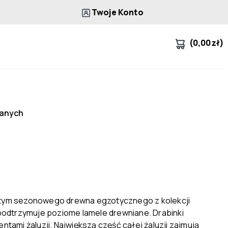
Twoje Konto
(
0,00
zł
)
ianych
w tym sezonowego drewna egzotycznego z kolekcji
 podtrzymuje poziome lamele drewniane. Drabinki
ami żaluzji. Największą część całej żaluzji zajmują