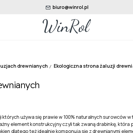
biuro@winrol.pl
luzjach drewnianych
Ekologiczna strona żaluzji drewn
/
rewnianych
i których używa się prawie w 100% naturalnych surowców 
żny element konstrukcyjny czyli tak zwaną drabinkę, która
en dlatego też idealnie komponują się z drewnianymi element