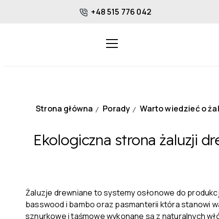
+48 515 776 042
Strona główna
Porady
Warto wiedzieć o ża
/
/
Ekologiczna strona żaluzji d
Żaluzje drewniane to systemy osłonowe do produkcj
basswood i bambo oraz pasmanterii która stanowi wa
sznurkowe i taśmowe wykonane są z naturalnych włóki