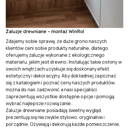
Żaluzje drewniane – montaż WinRol
Zdajemy sobie sprawę, że duże grono naszych
klientów ceni sobie produkty naturalne, dlatego
oferujemy żaluzje wykonane z ekologicznego
materiału, jakim jest drewno. Instalując takie osłony w
swoich wnętrzach uzyskuje się doskonały efekt
estetyczny i dekoracyjny. Aby dokładniej zapoznać
się z katalogiem i poznać ceny naszych produktów,
można do nas zadzwonić a nasi specjaliści
zaprezentują wszystkie dostępne opcje i pomogą
wybrać najlepsze rozwiązanie.
Żaluzje drewniane posiadają świetny wygląd,
prezentują się niezwykle stylowo, oryginalnie i
porządnie. Ożywiają i dekorują każde pomieszczenie,