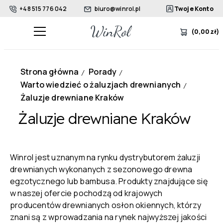
+48 515 776 042
biuro@winrol.pl
Twoje Konto
(
0,00
zł
)
Strona główna
Porady
/
/
Warto wiedzieć o żaluzjach drewnianych
/
Żaluzje drewniane Kraków
Żaluzje drewniane Kraków
Winrol jest uznanym na rynku dystrybutorem żaluzji
drewnianych wykonanych z sezonowego drewna
egzotycznego lub bambusa. Produkty znajdujące się
w naszej ofercie pochodzą od krajowych
producentów drewnianych osłon okiennych, którzy
znani są z wprowadzania na rynek najwyższej jakości