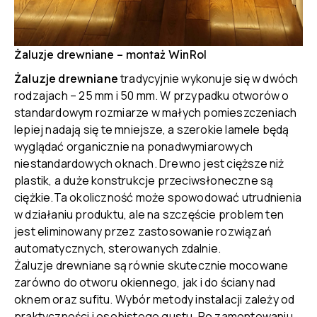
Żaluzje drewniane – montaż WinRol
Żaluzje drewniane
tradycyjnie wykonuje się w dwóch
rodzajach – 25 mm i 50 mm. W przypadku otworów o
standardowym rozmiarze w małych pomieszczeniach
lepiej nadają się te mniejsze, a szerokie lamele będą
wyglądać organicznie na ponadwymiarowych
niestandardowych oknach. Drewno jest cięższe niż
plastik, a duże konstrukcje przeciwsłoneczne są
ciężkie.Ta okoliczność może spowodować utrudnienia
w działaniu produktu, ale na szczęście problem ten
jest eliminowany przez zastosowanie rozwiązań
automatycznych, sterowanych zdalnie.
Żaluzje drewniane są równie skutecznie mocowane
zarówno do otworu okiennego, jak i do ściany nad
oknem oraz sufitu. Wybór metody instalacji zależy od
praktyczności i osobistego gustu. Po zamontowaniu