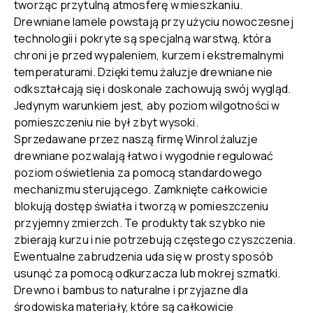
tworząc przytulną atmosferę w mieszkaniu.
Drewniane lamele powstają przy użyciu nowoczesnej
technologii i pokryte są specjalną warstwą, która
chroni je przed wypaleniem, kurzem i ekstremalnymi
temperaturami. Dzięki temu żaluzje drewniane nie
odkształcają się i doskonale zachowują swój wygląd.
Jedynym warunkiem jest, aby poziom wilgotności w
pomieszczeniu nie był zbyt wysoki.
Sprzedawane przez naszą firmę Winrol żaluzje
drewniane pozwalają łatwo i wygodnie regulować
poziom oświetlenia za pomocą standardowego
mechanizmu sterującego. Zamknięte całkowicie
blokują dostęp światła i tworzą w pomieszczeniu
przyjemny zmierzch. Te produkty tak szybko nie
zbierają kurzu i nie potrzebują częstego czyszczenia.
Ewentualne zabrudzenia uda się w prosty sposób
usunąć za pomocą odkurzacza lub mokrej szmatki.
Drewno i bambus to naturalne i przyjazne dla
środowiska materiały, które są całkowicie