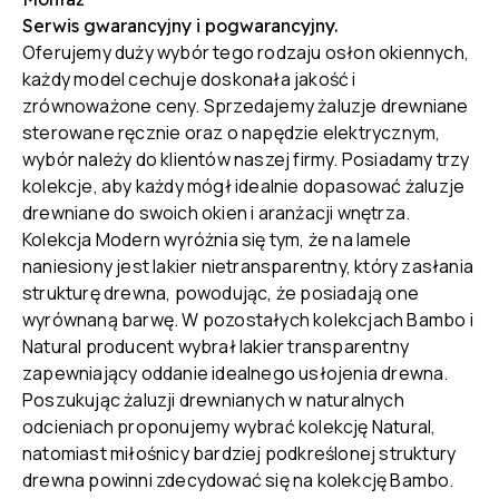
Serwis gwarancyjny i pogwarancyjny.
Oferujemy duży wybór tego rodzaju osłon okiennych,
każdy model cechuje doskonała jakość i
zrównoważone ceny. Sprzedajemy żaluzje drewniane
sterowane ręcznie oraz o napędzie elektrycznym,
wybór należy do klientów naszej firmy. Posiadamy trzy
kolekcje, aby każdy mógł idealnie dopasować żaluzje
drewniane do swoich okien i aranżacji wnętrza.
Kolekcja Modern wyróżnia się tym, że na lamele
naniesiony jest lakier nietransparentny, który zasłania
strukturę drewna, powodując, że posiadają one
wyrównaną barwę. W pozostałych kolekcjach Bambo i
Natural producent wybrał lakier transparentny
zapewniający oddanie idealnego usłojenia drewna.
Poszukując żaluzji drewnianych w naturalnych
odcieniach proponujemy wybrać kolekcję Natural,
natomiast miłośnicy bardziej podkreślonej struktury
drewna powinni zdecydować się na kolekcję Bambo.