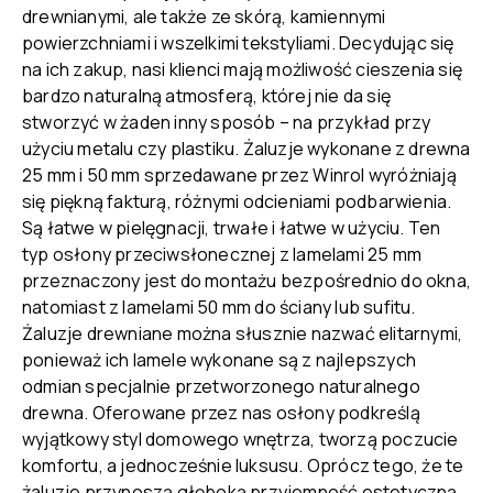
drewnianymi, ale także ze skórą, kamiennymi
powierzchniami i wszelkimi tekstyliami. Decydując się
na ich zakup, nasi klienci mają możliwość cieszenia się
bardzo naturalną atmosferą, której nie da się
stworzyć w żaden inny sposób – na przykład przy
użyciu metalu czy plastiku. Żaluzje wykonane z drewna
25 mm i 50 mm sprzedawane przez Winrol wyróżniają
się piękną fakturą, różnymi odcieniami podbarwienia.
Są łatwe w pielęgnacji, trwałe i łatwe w użyciu. Ten
typ osłony przeciwsłonecznej z lamelami 25 mm
przeznaczony jest do montażu bezpośrednio do okna,
natomiast z lamelami 50 mm do ściany lub sufitu.
Żaluzje drewniane można słusznie nazwać elitarnymi,
ponieważ ich lamele wykonane są z najlepszych
odmian specjalnie przetworzonego naturalnego
drewna. Oferowane przez nas osłony podkreślą
wyjątkowy styl domowego wnętrza, tworzą poczucie
komfortu, a jednocześnie luksusu. Oprócz tego, że te
żaluzje przynoszą głęboką przyjemność estetyczną,