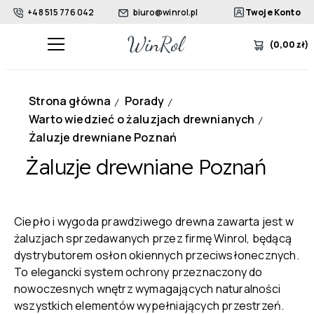
+48 515 776 042
biuro@winrol.pl
Twoje Konto
(
0,00
zł
)
Strona główna
Porady
/
/
Warto wiedzieć o żaluzjach drewnianych
/
Żaluzje drewniane Poznań
Żaluzje drewniane Poznań
Ciepło i wygoda prawdziwego drewna zawarta jest w
żaluzjach sprzedawanych przez firmę Winrol, będącą
dystrybutorem osłon okiennych przeciwsłonecznych.
To elegancki system ochrony przeznaczony do
nowoczesnych wnętrz wymagających naturalności
wszystkich elementów wypełniających przestrzeń.