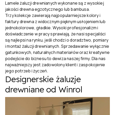
Lamele żaluzji drewnianych wykonane są z wysokiej
jakości drewna egzotycznego lub bambusa.
Trzy kolekcje zawierają najpopularniejsze kolory i
faktury drewna z widocznym pięknym usłojeniem lub
jednokolorowe, gładkie. Wysoki profesjonalizm i
doświadczenie w pracy sprawiają, że nasi specjaliści
są najlepsi na rynku, jeśli chodzi o doradztwo, pomiary
i montaż żaluzji drewnianych. Sprzedawanie wyłącznie
gatunkowych, naturalnych materiałów oraz kreatywne
podejście do biznesu to dewiza naszej firmy. Dla nas
najważniejszy jest zadowolony klient i zaspokojenie
jego potrzeb i życzeń.
Designerskie żaluzje
drewniane od Winrol