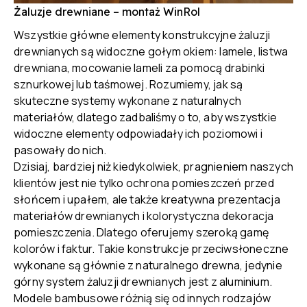
Żaluzje drewniane – montaż WinRol
Wszystkie główne elementy konstrukcyjne żaluzji
drewnianych są widoczne gołym okiem: lamele, listwa
drewniana, mocowanie lameli za pomocą drabinki
sznurkowej lub taśmowej. Rozumiemy, jak są
skuteczne systemy wykonane z naturalnych
materiałów, dlatego zadbaliśmy o to, aby wszystkie
widoczne elementy odpowiadały ich poziomowi i
pasowały do nich.
Dzisiaj, bardziej niż kiedykolwiek, pragnieniem naszych
klientów jest nie tylko ochrona pomieszczeń przed
słońcem i upałem, ale także kreatywna prezentacja
materiałów drewnianych i kolorystyczna dekoracja
pomieszczenia. Dlatego oferujemy szeroką gamę
kolorów i faktur. Takie konstrukcje przeciwsłoneczne
wykonane są głównie z naturalnego drewna, jedynie
górny system żaluzji drewnianych jest z aluminium.
Modele bambusowe różnią się od innych rodzajów