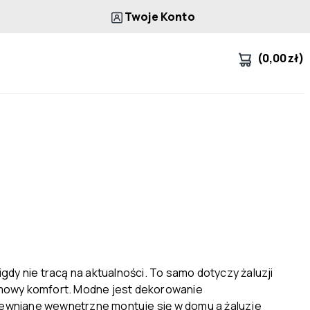
Twoje Konto
(
0,00
zł
)
dy nie tracą na aktualności. To samo dotyczy żaluzji
domowy komfort. Modne jest dekorowanie
rewniane wewnętrzne montuje się w domu a żaluzje