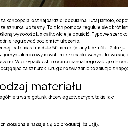
sza koncepcja jest najbardziej popularna.Tutaj lamele, od
ze sznurka lub taśmy. To z ich pomocą reguluje się obrót la
śloną wysokość lub całkowicie je opuścić. Typowe szerokoś
odnie regulować poziom ich ułożenia.
nej, natomiast modele 50 mm do ściany lub sufitu. Żaluzje
 górnym aluminiowym systemie zamaskowanym drewnianą list
cyjne. W przypadku sterowania manualnego żaluzje drewni
 pociągając za sznurek. Drugie rozwiązanie to żaluzje z na
rodzaj materiału
zególnie trwałe gatunki drzew egzotycznych, takie jak:
h doskonale nadaje się do produkcji żaluzji).