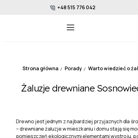
+48 515 776 042
Strona główna
Porady
Warto wiedzieć o ża
/
/
Żaluzje drewniane Sosnowie
Drewno jest jednym z najbardziej przyjaznych dla śro
– drewniane żaluzje w mieszkaniu i domu stają się 
pomieszczeń ekologicznymi elementami wystroju, po