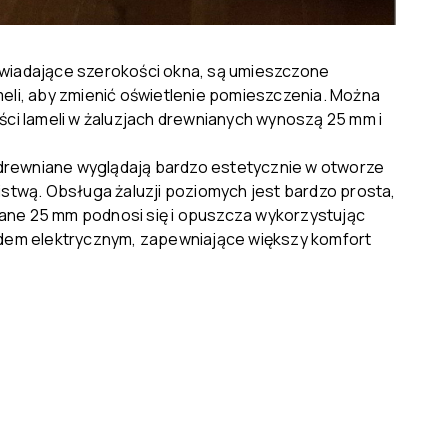
powiadające szerokości okna, są umieszczone
meli, aby zmienić oświetlenie pomieszczenia. Można
ci lameli w żaluzjach drewnianych wynoszą 25 mm i
 drewniane wyglądają bardzo estetycznie w otworze
wą. Obsługa żaluzji poziomych jest bardzo prosta,
ane 25 mm podnosi się i opuszcza wykorzystując
pędem elektrycznym, zapewniające większy komfort