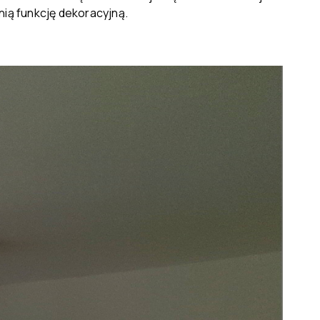
ią funkcję dekoracyjną.