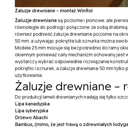
Żaluzje drewniane – montaż WinRol
Żaluzje drewniane
są poziome i pionowe, ale pierw
równolegle do podłogi i połączone ze sobą drabinką 
również podnieść żaluzje drewniane poziome na okre
50 mm, a używając pokrętła lub sznurka można swob
Modele 25 mm mocuje się bezpośrednio do ramy okien
okiennym ponieważ cały mechanizm schowany jest w
wystarczy wybrać odpowiednie rozwiązanie konstruk
pokrętło i sznurek, a żaluzje drewniane 50 mm tylko
użytkowania.
Żaluzje drewniane – 
Do produkcji lameli drewnianych nadają się tylko szc
Lipa kanadyjska
Lipa syberyjska
Drzewo Abachi
Bambus, (mimo, że jest trawą o zdrewniałych łodygac