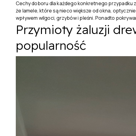
Cechy doboru dla każdego konkretnego przypadku zal
że lamele, które są nieco większe od okna, optyczn
wpływem wilgoci, grzybów i pleśni. Ponadto pokrywa
Przymioty żaluzji dr
popularność