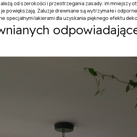
eżą od szerokości i przestrzegania zasady: im mniejszy otw
ie je powiększają. Żaluzje drewniane są wytrzymałe i odp
ne specjalnymi lakierami dla uzyskania pięknego efektu dek
ewnianych odpowiadające