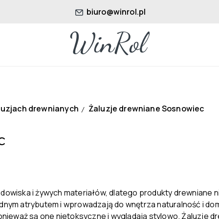
biuro@winrol.pl
luzjach drewnianych
Żaluzje drewniane Sosnowiec
/
c
dowiska i żywych materiałów, dlatego produkty drewniane nig
modnym atrybutem i wprowadzają do wnętrza naturalność i 
nieważ są one nietoksyczne i wyglądają stylowo. Żaluzje d