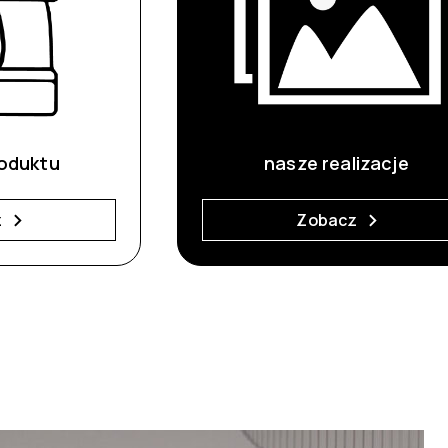
oduktu
nasze realizacje
z
Zobacz