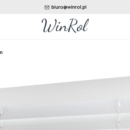
biuro@winrol.pl
m