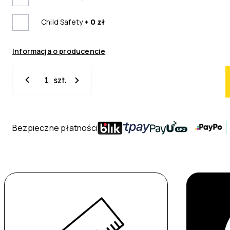
Child Safety
+ 0 zł
Informacja o producencie
ilość
szt.
Żaluzja
bambusowa
50mm
Bezpieczne płatności