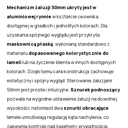
Mechanizm żaluzji 50mm ukryty jest w
aluminiowej rynnie
w kształcie ceownika,
dostępnej w gładkich i jednolitych kolorach. Dla
uzyskania spójnego wyglądu jest przykryta
maskownicą płaską
, wykonaną standardowo z
materiału
dopasowanego kolorystycznie do
lameli
lub na życzenie klienta w innych dostępnych
kolorach. Dzięki temu cała konstrukcja zachowuje
estetyczny i spójny wygląd. Sterowanie żaluzjami
50mm jest proste i intuicyjne.
Sznurek podnoszący
pozwala na wygodne ustawienie żaluzji na dowolnej
wysokości, natomiast dwa
sznurki obracające
lamele umożliwiają regulację kąta nachylenia, co
zapewnia kontrolę nad światłem i prywatnością.