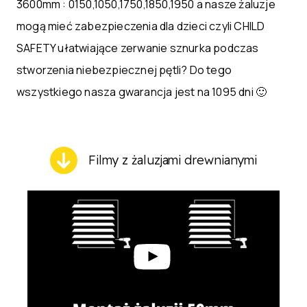
3600mm : 0150,1050,1750,1850,1950 a nasze żaluzje
mogą mieć zabezpieczenia dla dzieci czyli CHILD
SAFETY ułatwiające zerwanie sznurka podczas
stworzenia niebezpiecznej pętli? Do tego
wszystkiego nasza gwarancja jest na 1095 dni 🙂
Filmy z żaluzjami drewnianymi