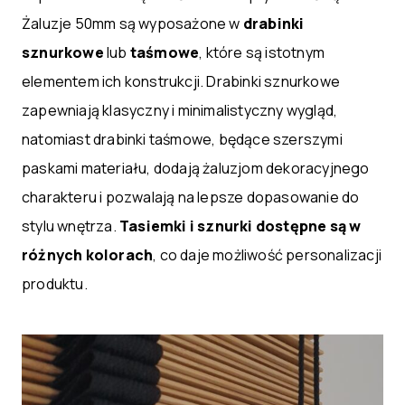
Żaluzje 50mm są wyposażone w
drabinki
sznurkowe
lub
taśmowe
, które są istotnym
elementem ich konstrukcji. Drabinki sznurkowe
zapewniają klasyczny i minimalistyczny wygląd,
natomiast drabinki taśmowe, będące szerszymi
paskami materiału, dodają żaluzjom dekoracyjnego
charakteru i pozwalają na lepsze dopasowanie do
stylu wnętrza.
Tasiemki i sznurki dostępne są w
różnych kolorach
, co daje możliwość personalizacji
produktu.