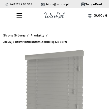
+48 515 776 042
biuro@winrol.pl
Twoje Konto
(
0,00
zł
)
Strona Główna
/
Produkty
/
Żaluzje drewniane 50mm z kolekcji Modern