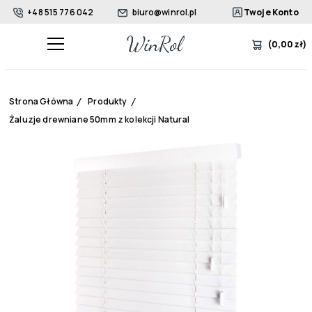
+48 515 776 042
biuro@winrol.pl
Twoje Konto
(
0,00
zł
)
Strona Główna
/
Produkty
/
Żaluzje drewniane 50mm z kolekcji Natural