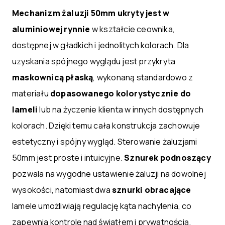
Mechanizm żaluzji 50mm ukryty jest w
aluminiowej rynnie
w kształcie ceownika,
dostępnej w gładkich i jednolitych kolorach. Dla
uzyskania spójnego wyglądu jest przykryta
maskownicą płaską
, wykonaną standardowo z
materiału
dopasowanego kolorystycznie do
lameli
lub na życzenie klienta w innych dostępnych
kolorach. Dzięki temu cała konstrukcja zachowuje
estetyczny i spójny wygląd. Sterowanie żaluzjami
50mm jest proste i intuicyjne.
Sznurek podnoszący
pozwala na wygodne ustawienie żaluzji na dowolnej
wysokości, natomiast dwa
sznurki obracające
lamele umożliwiają regulację kąta nachylenia, co
zapewnia kontrolę nad światłem i prywatnością.