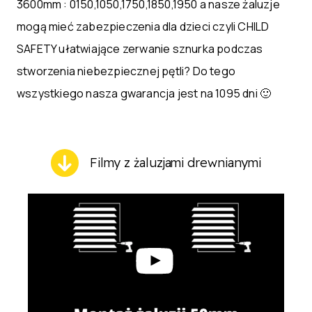
3600mm : 0150,1050,1750,1850,1950 a nasze żaluzje
mogą mieć zabezpieczenia dla dzieci czyli CHILD
SAFETY ułatwiające zerwanie sznurka podczas
stworzenia niebezpiecznej pętli? Do tego
wszystkiego nasza gwarancja jest na 1095 dni 🙂
Filmy z żaluzjami drewnianymi