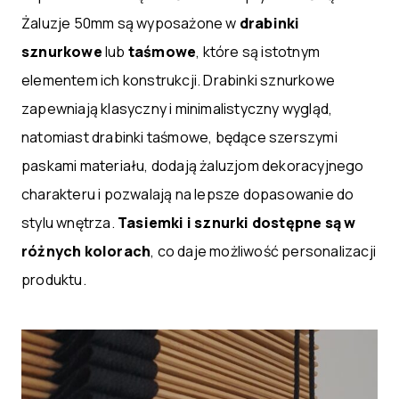
Żaluzje 50mm są wyposażone w
drabinki
sznurkowe
lub
taśmowe
, które są istotnym
elementem ich konstrukcji. Drabinki sznurkowe
zapewniają klasyczny i minimalistyczny wygląd,
natomiast drabinki taśmowe, będące szerszymi
paskami materiału, dodają żaluzjom dekoracyjnego
charakteru i pozwalają na lepsze dopasowanie do
stylu wnętrza.
Tasiemki i sznurki dostępne są w
różnych kolorach
, co daje możliwość personalizacji
produktu.