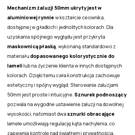
Mechanizm żaluzji 50mm ukryty jest w
aluminiowej rynnie
w kształcie ceownika,
dostępnej w gładkich i jednolitych kolorach. Dla
uzyskania spójnego wyglądu jest przykryta
maskownicą płaską
, wykonaną standardowo z
materiału
dopasowanego kolorystycznie do
lameli
lub na życzenie klienta w innych dostępnych
kolorach. Dzięki temu cała konstrukcja zachowuje
estetyczny i spójny wygląd. Sterowanie żaluzjami
50mm jest proste i intuicyjne.
Sznurek podnoszący
pozwala na wygodne ustawienie żaluzji na dowolnej
wysokości, natomiast dwa
sznurki obracające
lamele umożliwiają regulację kąta nachylenia, co
zapewnia kontrolę nad światłem i prywatnością.