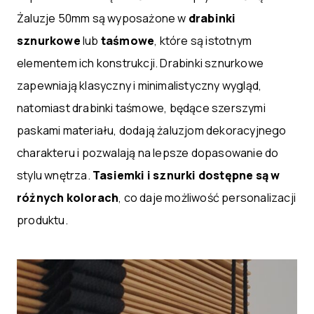
Żaluzje 50mm są wyposażone w
drabinki
sznurkowe
lub
taśmowe
, które są istotnym
elementem ich konstrukcji. Drabinki sznurkowe
zapewniają klasyczny i minimalistyczny wygląd,
natomiast drabinki taśmowe, będące szerszymi
paskami materiału, dodają żaluzjom dekoracyjnego
charakteru i pozwalają na lepsze dopasowanie do
stylu wnętrza.
Tasiemki i sznurki dostępne są w
różnych kolorach
, co daje możliwość personalizacji
produktu.