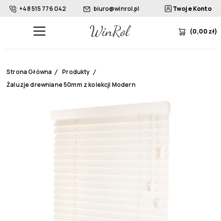
+48 515 776 042
biuro@winrol.pl
Twoje Konto
(
0,00
zł
)
Strona Główna
/
Produkty
/
Żaluzje drewniane 50mm z kolekcji Modern