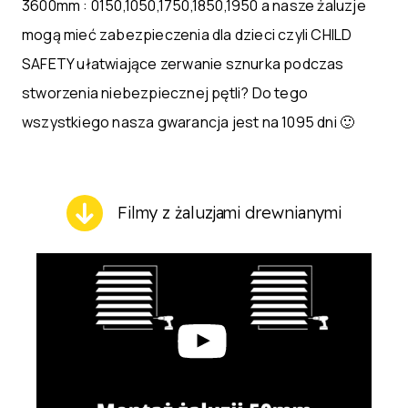
3600mm : 0150,1050,1750,1850,1950 a nasze żaluzje
mogą mieć zabezpieczenia dla dzieci czyli CHILD
SAFETY ułatwiające zerwanie sznurka podczas
stworzenia niebezpiecznej pętli? Do tego
wszystkiego nasza gwarancja jest na 1095 dni 🙂
Filmy z żaluzjami drewnianymi