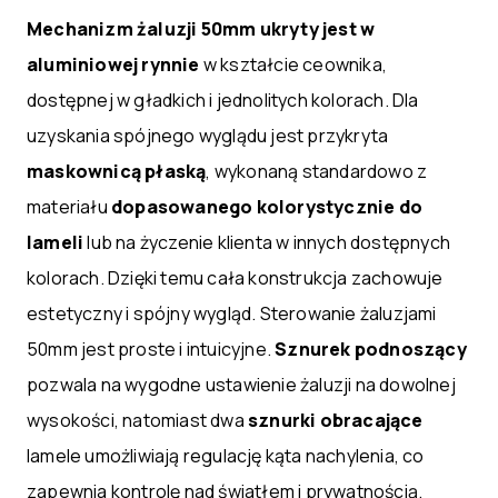
Mechanizm żaluzji 50mm ukryty jest w
aluminiowej rynnie
w kształcie ceownika,
dostępnej w gładkich i jednolitych kolorach. Dla
uzyskania spójnego wyglądu jest przykryta
maskownicą płaską
, wykonaną standardowo z
materiału
dopasowanego kolorystycznie do
lameli
lub na życzenie klienta w innych dostępnych
kolorach. Dzięki temu cała konstrukcja zachowuje
estetyczny i spójny wygląd. Sterowanie żaluzjami
50mm jest proste i intuicyjne.
Sznurek podnoszący
pozwala na wygodne ustawienie żaluzji na dowolnej
wysokości, natomiast dwa
sznurki obracające
lamele umożliwiają regulację kąta nachylenia, co
zapewnia kontrolę nad światłem i prywatnością.