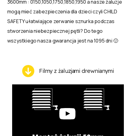
3600mm : 0150,1050,1750,1850,1950 a nasze żaluzje
mogą mieć zabezpieczenia dla dzieci czyli CHILD
SAFETY ułatwiające zerwanie sznurka podczas
stworzenia niebezpiecznej pętli? Do tego
wszystkiego nasza gwarancja jest na 1095 dni 🙂
Filmy z żaluzjami drewnianymi