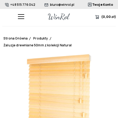
+48 515 776 042
biuro@winrol.pl
Twoje Konto
(
0,00
zł
)
Strona Główna
/
Produkty
/
Żaluzje drewniane 50mm z kolekcji Natural