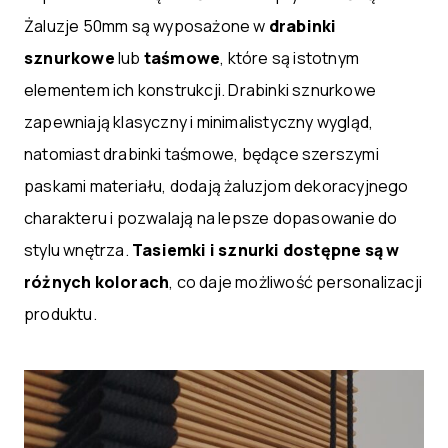
Żaluzje 50mm są wyposażone w
drabinki
sznurkowe
lub
taśmowe
, które są istotnym
elementem ich konstrukcji. Drabinki sznurkowe
zapewniają klasyczny i minimalistyczny wygląd,
natomiast drabinki taśmowe, będące szerszymi
paskami materiału, dodają żaluzjom dekoracyjnego
charakteru i pozwalają na lepsze dopasowanie do
stylu wnętrza.
Tasiemki i sznurki dostępne są w
różnych kolorach
, co daje możliwość personalizacji
produktu.